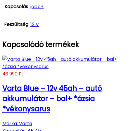
Kapcsolás
jobb+
Feszültség
12 V
Kapcsolódó termékek
43 990
Ft
Varta Blue – 12v 45ah – autó
akkumulátor – bal+ *ázsia
*vékonysarus
Márka
:
Varta
Kapacitás
:
45 Ah