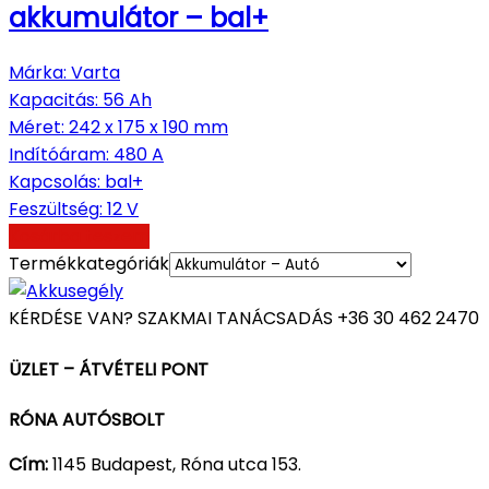
akkumulátor – bal+
Márka
:
Varta
Kapacitás
:
56 Ah
Méret
:
242 x 175 x 190 mm
Indítóáram
:
480 A
Kapcsolás
:
bal+
Feszültség
:
12 V
Kosárba teszem
Termékkategóriák
KÉRDÉSE VAN? SZAKMAI TANÁCSADÁS
+36 30 462 2470
ÜZLET – ÁTVÉTELI PONT
RÓNA AUTÓSBOLT
Cím:
1145 Budapest, Róna utca 153.