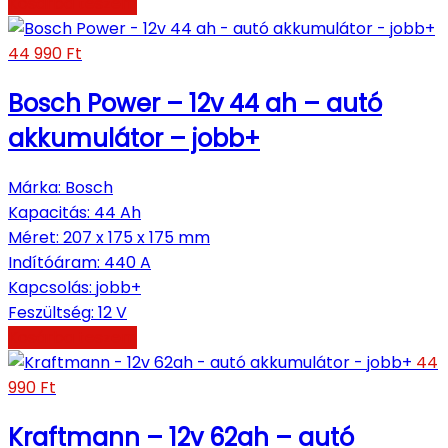
Kosárba teszem
44 990
Ft
Bosch Power – 12v 44 ah – autó
akkumulátor – jobb+
Márka
:
Bosch
Kapacitás
:
44 Ah
Méret
:
207 x 175 x 175 mm
Indítóáram
:
440 A
Kapcsolás
:
jobb+
Feszültség
:
12 V
Kosárba teszem
44
990
Ft
Kraftmann – 12v 62ah – autó