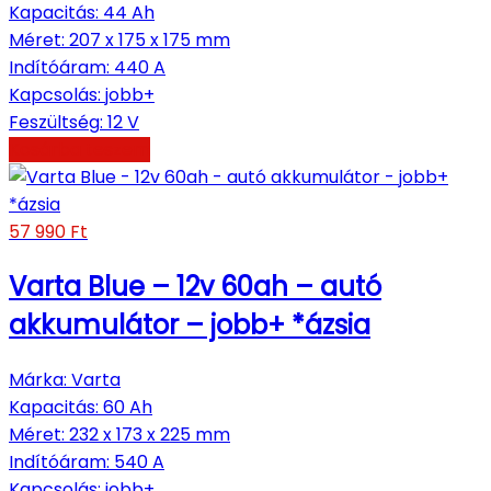
Kapacitás
:
44 Ah
Méret
:
207 x 175 x 175 mm
Indítóáram
:
440 A
Kapcsolás
:
jobb+
Feszültség
:
12 V
Kosárba teszem
57 990
Ft
Varta Blue – 12v 60ah – autó
akkumulátor – jobb+ *ázsia
Márka
:
Varta
Kapacitás
:
60 Ah
Méret
:
232 x 173 x 225 mm
Indítóáram
:
540 A
Kapcsolás
:
jobb+