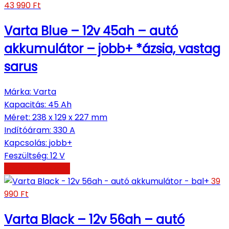
43 990
Ft
Varta Blue – 12v 45ah – autó
akkumulátor – jobb+ *ázsia, vastag
sarus
Márka
:
Varta
Kapacitás
:
45 Ah
Méret
:
238 x 129 x 227 mm
Indítóáram
:
330 A
Kapcsolás
:
jobb+
Feszültség
:
12 V
Kosárba teszem
39
990
Ft
Varta Black – 12v 56ah – autó