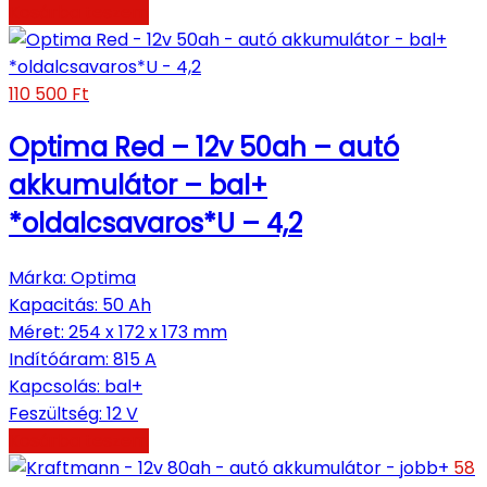
Kosárba teszem
110 500
Ft
Optima Red – 12v 50ah – autó
akkumulátor – bal+
*oldalcsavaros*U – 4,2
Márka
:
Optima
Kapacitás
:
50 Ah
Méret
:
254 x 172 x 173 mm
Indítóáram
:
815 A
Kapcsolás
:
bal+
Feszültség
:
12 V
Kosárba teszem
58