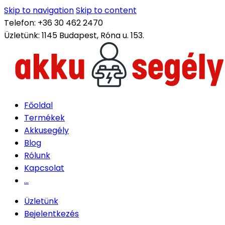
Skip to navigation
Skip to content
Telefon:
+36 30 462 2470
Üzletünk:
1145 Budapest, Róna u. 153.
Főoldal
Termékek
Akkusegély
Blog
Rólunk
Kapcsolat
...
Üzletünk
Bejelentkezés