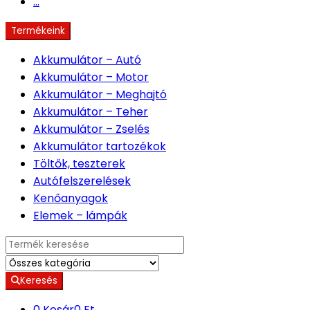
...
Termékeink
Akkumulátor – Autó
Akkumulátor – Motor
Akkumulátor – Meghajtó
Akkumulátor – Teher
Akkumulátor – Zselés
Akkumulátor tartozékok
Töltők, teszterek
Autófelszerelések
Kenőanyagok
Elemek – lámpák
Search for:
Keresés
0
Kosár
0 Ft