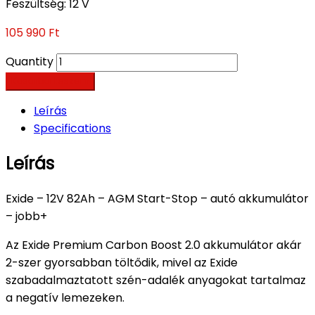
Feszültség
:
12 V
105 990
Ft
Quantity
Kosárba teszem
Leírás
Specifications
Leírás
Exide – 12V 82Ah – AGM Start-Stop – autó akkumulátor
– jobb+
Az Exide Premium Carbon Boost 2.0 akkumulátor akár
2-szer gyorsabban töltődik, mivel az Exide
szabadalmaztatott szén-adalék anyagokat tartalmaz
a negatív lemezeken.