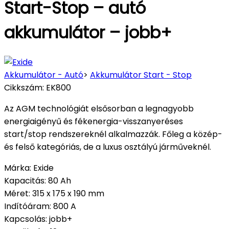
Start-Stop – autó
akkumulátor – jobb+
Akkumulátor - Autó
>
Akkumulátor Start - Stop
Cikkszám:
EK800
Az AGM technológiát elsősorban a legnagyobb
energiaigényű és fékenergia-visszanyeréses
start/stop rendszereknél alkalmazzák. Főleg a közép-
és felső kategóriás, de a luxus osztályú járműveknél.
Márka
:
Exide
Kapacitás
:
80 Ah
Méret
:
315 x 175 x 190 mm
Indítóáram
:
800 A
Kapcsolás
:
jobb+