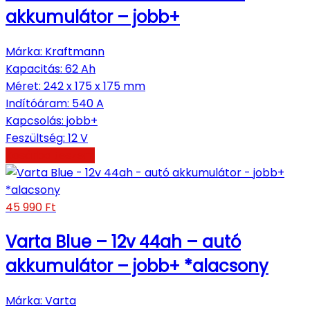
akkumulátor – jobb+
Márka
:
Kraftmann
Kapacitás
:
62 Ah
Méret
:
242 x 175 x 175 mm
Indítóáram
:
540 A
Kapcsolás
:
jobb+
Feszültség
:
12 V
Kosárba teszem
45 990
Ft
Varta Blue – 12v 44ah – autó
akkumulátor – jobb+ *alacsony
Márka
:
Varta