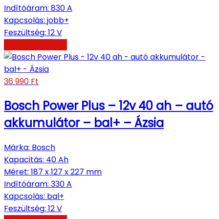
Indítóáram
:
830 A
Kapcsolás
:
jobb+
Feszültség
:
12 V
Kosárba teszem
36 990
Ft
Bosch Power Plus – 12v 40 ah – autó
akkumulátor – bal+ – Ázsia
Márka
:
Bosch
Kapacitás
:
40 Ah
Méret
:
187 x 127 x 227 mm
Indítóáram
:
330 A
Kapcsolás
:
bal+
Feszültség
:
12 V