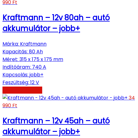
990
Ft
Kraftmann – 12v 80ah – autó
akkumulátor – jobb+
Márka
:
Kraftmann
Kapacitás
:
80 Ah
Méret
:
315 x 175 x 175 mm
Indítóáram
:
740 A
Kapcsolás
:
jobb+
Feszültség
:
12 V
Kosárba teszem
34
990
Ft
Kraftmann – 12v 45ah – autó
akkumulátor – jobb+