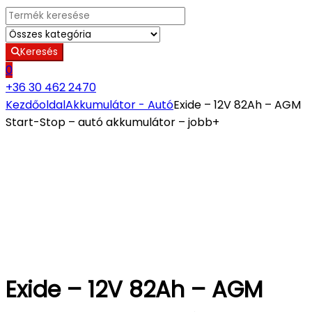
Search for:
Keresés
0
+36 30 462 2470
Kezdőoldal
Akkumulátor - Autó
Exide – 12V 82Ah – AGM
Start-Stop – autó akkumulátor – jobb+
Exide – 12V 82Ah – AGM