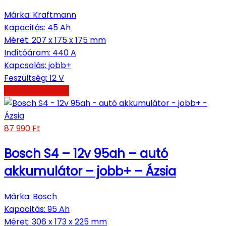
Márka
:
Kraftmann
Kapacitás
:
45 Ah
Méret
:
207 x 175 x 175 mm
Indítóáram
:
440 A
Kapcsolás
:
jobb+
Feszültség
:
12 V
Kosárba teszem
87 990
Ft
Bosch S4 – 12v 95ah – autó
akkumulátor – jobb+ – Ázsia
Márka
:
Bosch
Kapacitás
:
95 Ah
Méret
:
306 x 173 x 225 mm