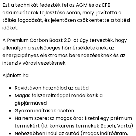
Ezt a technikát fedezték fel az AGM és az EFB
akkumulátorok fejlesztése során, mely javította a
töltés fogadását, és jelentősen csökkentette a töltési
időket.
A Premium Carbon Boost 2.0-at úgy tervezték, hogy
ellenálljon a szélsőséges hőmérsékleteknek, az
energiaigényes elektromos berendezéseknek és az
intenzív városi vezetésnek.
Ajánlott ha:
Rövidtávon használod az autód
Magas felszereltséggel rendelkezik a
gépjárműved
Gyakori indítások esetén
Ha nem szeretsz magas árat fizetni egy prémium
termékért (ld. konkurens termékek Bosch, Varta)
Nehezebben indul az autód (magas indítóáram,