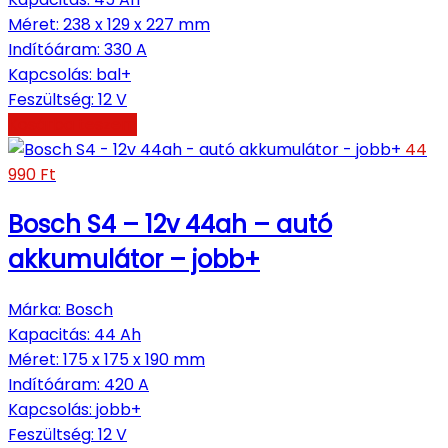
Méret
:
238 x 129 x 227 mm
Indítóáram
:
330 A
Kapcsolás
:
bal+
Feszültség
:
12 V
Kosárba teszem
44
990
Ft
Bosch S4 – 12v 44ah – autó
akkumulátor – jobb+
Márka
:
Bosch
Kapacitás
:
44 Ah
Méret
:
175 x 175 x 190 mm
Indítóáram
:
420 A
Kapcsolás
:
jobb+
Feszültség
:
12 V