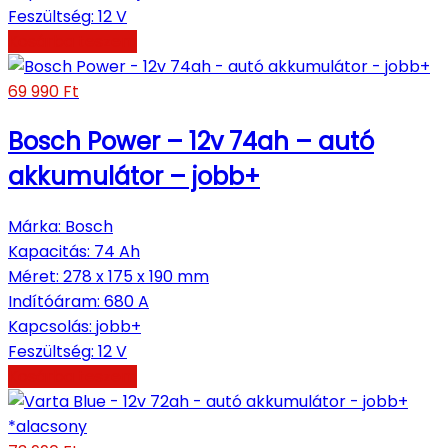
Feszültség
:
12 V
Kosárba teszem
69 990
Ft
Bosch Power – 12v 74ah – autó
akkumulátor – jobb+
Márka
:
Bosch
Kapacitás
:
74 Ah
Méret
:
278 x 175 x 190 mm
Indítóáram
:
680 A
Kapcsolás
:
jobb+
Feszültség
:
12 V
Kosárba teszem