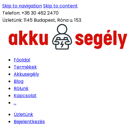
Skip to navigation
Skip to content
Telefon:
+36 30 462 2470
Üzletünk:
1145 Budapest, Róna u. 153.
Főoldal
Termékek
Akkusegély
Blog
Rólunk
Kapcsolat
...
Üzletünk
Bejelentkezés