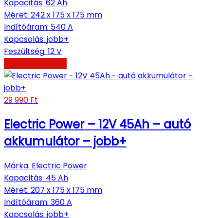
Kapacitás
:
62 Ah
Méret
:
242 x 175 x 175 mm
Indítóáram
:
540 A
Kapcsolás
:
jobb+
Feszültség
:
12 V
Kosárba teszem
29 990
Ft
Electric Power – 12V 45Ah – autó
akkumulátor – jobb+
Márka
:
Electric Power
Kapacitás
:
45 Ah
Méret
:
207 x 175 x 175 mm
Indítóáram
:
360 A
Kapcsolás
:
jobb+