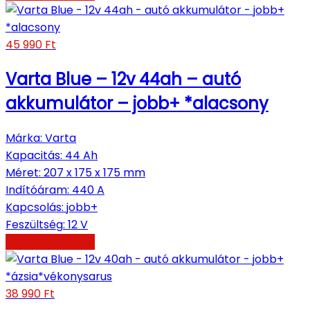
45 990
Ft
Varta Blue – 12v 44ah – autó
akkumulátor – jobb+ *alacsony
Márka
:
Varta
Kapacitás
:
44 Ah
Méret
:
207 x 175 x 175 mm
Indítóáram
:
440 A
Kapcsolás
:
jobb+
Feszültség
:
12 V
Kosárba teszem
38 990
Ft