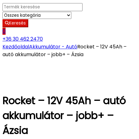
Search for:
Keresés
0
+36 30 462 2470
Kezdőoldal
Akkumulátor - Autó
Rocket – 12V 45Ah –
autó akkumulátor – jobb+ – Ázsia
Rocket – 12V 45Ah – autó
akkumulátor – jobb+ –
Ázsia