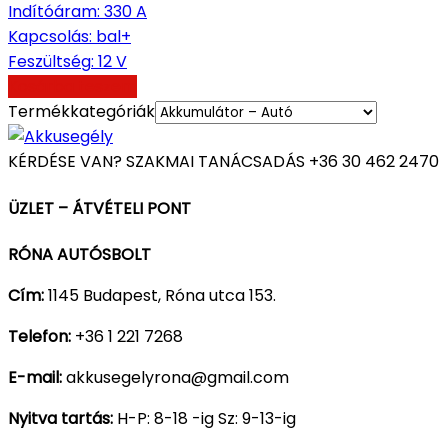
Indítóáram
:
330 A
Kapcsolás
:
bal+
Feszültség
:
12 V
Kosárba teszem
Termékkategóriák
KÉRDÉSE VAN? SZAKMAI TANÁCSADÁS
+36 30 462 2470
ÜZLET – ÁTVÉTELI PONT
RÓNA AUTÓSBOLT
Cím:
1145 Budapest, Róna utca 153.
Telefon:
+36 1 221 7268
E-mail:
akkusegelyrona@gmail.com
Nyitva tartás:
H-P: 8-18 -ig Sz: 9-13-ig