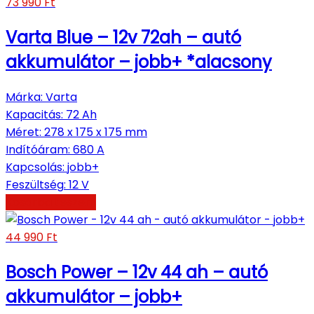
73 990
Ft
Varta Blue – 12v 72ah – autó
akkumulátor – jobb+ *alacsony
Márka
:
Varta
Kapacitás
:
72 Ah
Méret
:
278 x 175 x 175 mm
Indítóáram
:
680 A
Kapcsolás
:
jobb+
Feszültség
:
12 V
Kosárba teszem
44 990
Ft
Bosch Power – 12v 44 ah – autó
akkumulátor – jobb+