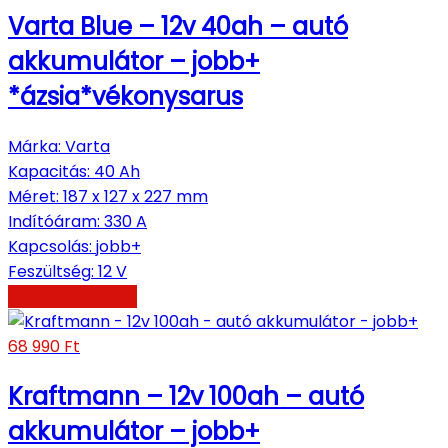
Varta Blue – 12v 40ah – autó
akkumulátor – jobb+
*ázsia*vékonysarus
Márka
:
Varta
Kapacitás
:
40 Ah
Méret
:
187 x 127 x 227 mm
Indítóáram
:
330 A
Kapcsolás
:
jobb+
Feszültség
:
12 V
Kosárba teszem
68 990
Ft
Kraftmann – 12v 100ah – autó
akkumulátor – jobb+