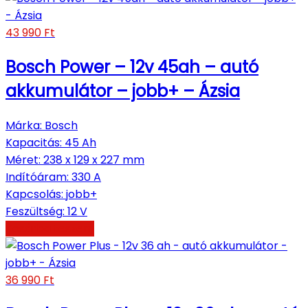
43 990
Ft
Bosch Power – 12v 45ah – autó
akkumulátor – jobb+ – Ázsia
Márka
:
Bosch
Kapacitás
:
45 Ah
Méret
:
238 x 129 x 227 mm
Indítóáram
:
330 A
Kapcsolás
:
jobb+
Feszültség
:
12 V
Kosárba teszem
36 990
Ft