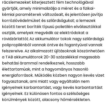
rácslemezeket kiterjesztett fém technológiával
gyártják, amely minimalizálja a méret és a fizikai-
kémiai paraméterek változásait, és jelentősen javítja
korrózióvédelmüket és szilárdságukat; a lemezek
közötti teret boríték típusú polietilén elválasztókkal
osztják, amelyek megvédik az elektródokat a
rövidzárlattól; Az akkumulátor tokok nagy szilárdságú
polipropilénből vannak öntve és fogantyúval vannak
felszerelve. Az alkalmazott újításoknak köszönhetően
a TAB akkumulátorok 20-30 százalékkal magasabb
behatási árammal rendelkeznek, hosszabb
élettartamúak, mint a hagyományos hasonló
energiaforrások. Működés közben nagyon kevés vizet
fogyasztanak, ami miatt vagy egyáltalán nem
igényelnek karbantartást, vagy kevés karbantartást
igényelnek. Ez különösen fontos a szélsőséges
körülmények között, alacsony hőmérsékleten.