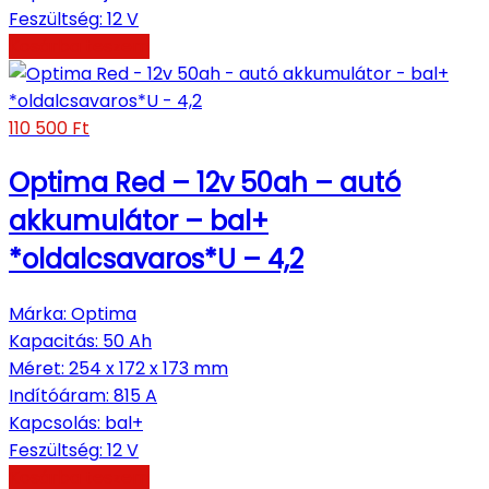
Feszültség
:
12 V
Kosárba teszem
110 500
Ft
Optima Red – 12v 50ah – autó
akkumulátor – bal+
*oldalcsavaros*U – 4,2
Márka
:
Optima
Kapacitás
:
50 Ah
Méret
:
254 x 172 x 173 mm
Indítóáram
:
815 A
Kapcsolás
:
bal+
Feszültség
:
12 V
Kosárba teszem