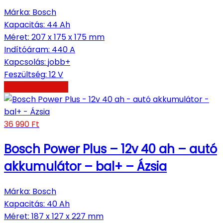
Márka
:
Bosch
Kapacitás
:
44 Ah
Méret
:
207 x 175 x 175 mm
Indítóáram
:
440 A
Kapcsolás
:
jobb+
Feszültség
:
12 V
Kosárba teszem
36 990
Ft
Bosch Power Plus – 12v 40 ah – autó
akkumulátor – bal+ – Ázsia
Márka
:
Bosch
Kapacitás
:
40 Ah
Méret
:
187 x 127 x 227 mm