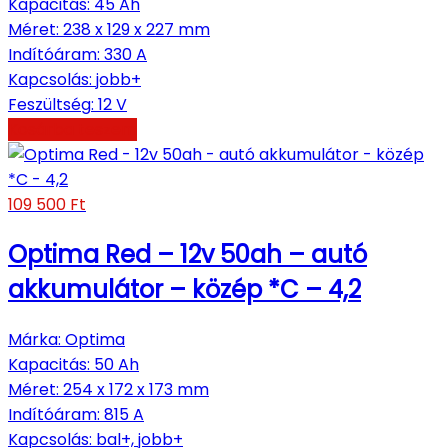
Kapacitás
:
45 Ah
Méret
:
238 x 129 x 227 mm
Indítóáram
:
330 A
Kapcsolás
:
jobb+
Feszültség
:
12 V
Kosárba teszem
109 500
Ft
Optima Red – 12v 50ah – autó
akkumulátor – közép *C – 4,2
Márka
:
Optima
Kapacitás
:
50 Ah
Méret
:
254 x 172 x 173 mm
Indítóáram
:
815 A
Kapcsolás
:
bal+, jobb+