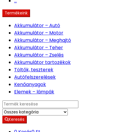
...
Termékeink
Akkumulátor – Autó
Akkumulátor – Motor
Akkumulátor – Meghajtó
Akkumulátor – Teher
Akkumulátor – Zselés
Akkumulátor tartozékok
Töltők, teszterek
Autófelszerelések
Kenőanyagok
Elemek – lámpák
Search for:
Keresés
0
Kosár
0 Ft