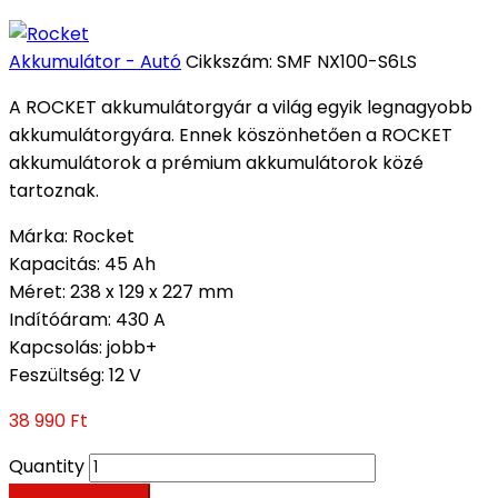
Akkumulátor - Autó
Cikkszám:
SMF NX100-S6LS
A ROCKET akkumulátorgyár a világ egyik legnagyobb
akkumulátorgyára. Ennek köszönhetően a ROCKET
akkumulátorok a prémium akkumulátorok közé
tartoznak.
Márka
:
Rocket
Kapacitás
:
45 Ah
Méret
:
238 x 129 x 227 mm
Indítóáram
:
430 A
Kapcsolás
:
jobb+
Feszültség
:
12 V
38 990
Ft
Quantity
Kosárba teszem