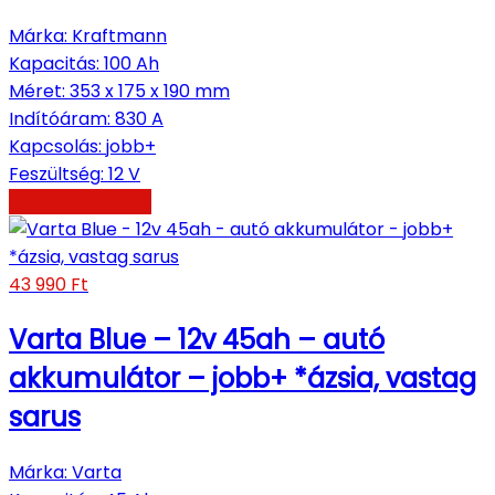
Márka
:
Kraftmann
Kapacitás
:
100 Ah
Méret
:
353 x 175 x 190 mm
Indítóáram
:
830 A
Kapcsolás
:
jobb+
Feszültség
:
12 V
Kosárba teszem
43 990
Ft
Varta Blue – 12v 45ah – autó
akkumulátor – jobb+ *ázsia, vastag
sarus
Márka
:
Varta