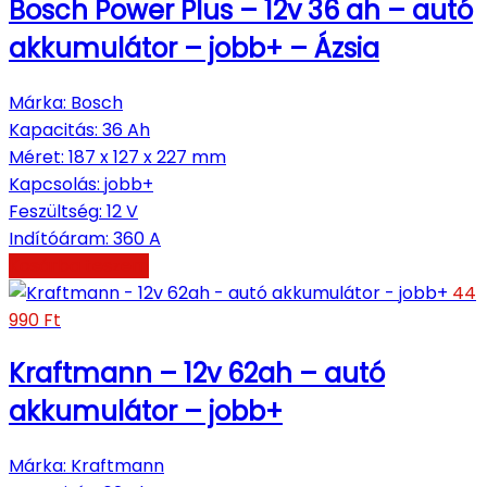
Bosch Power Plus – 12v 36 ah – autó
akkumulátor – jobb+ – Ázsia
Márka
:
Bosch
Kapacitás
:
36 Ah
Méret
:
187 x 127 x 227 mm
Kapcsolás
:
jobb+
Feszültség
:
12 V
Indítóáram
:
360 A
Kosárba teszem
44
990
Ft
Kraftmann – 12v 62ah – autó
akkumulátor – jobb+
Márka
:
Kraftmann